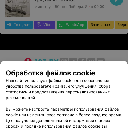
Минск, ул. 50 лет Победы, 8
с 09:00
Telegram
Viber
WhatsApp
Записаться
Задат
О проекте
Новости проекта
Размещение рекламы
Обработка файлов cookie
Медицинский маркетинг
Публичный договор
Наш сайт использует файлы cookie для обеспечения
удобства пользователей сайта, его улучшения, сбора
Пользовательское соглашение
Способы оплаты
статистики и предоставления персонализированных
Вакансии
Партнеры
рекомендаций.
Написать руководителю 103.by
Вы можете настроить параметры использования файлов
Написать в поддержку
cookie или изменить свое согласие в более позднее время.
Персональные настройки cookie
Для получения дополнительной информации о целях,
сроках и порядке использования файлов cookie вы
Обработка персональных данных