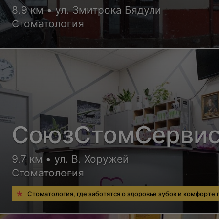
8.9 км • ул. Змитрока Бядули
Стоматология
СоюзСтомСерви
9.7 км • ул. В. Хоружей
Стоматология
Стоматология, где заботятся о здоровье зубов и комфорте