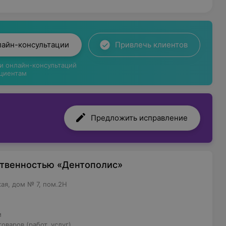
лайн-консультации
Привлечь клиентов
ги онлайн-консультаций
циентам
Предложить исправление
ственностью «Дентополис»
кая, дом № 7, пом.2H
м
оваров (работ, услуг)