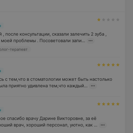
н
, после консультации, сказали залечить 2 зуба , 
 моей проблемы . Посоветовали запи...
толог-терапевт
н
ь с тем,что в стоматологии может быть настолько 
ыла приятно удивлена тем,что каждый...
н
ое спасибо врачу Дарине Викторовне, за её 
оший врач, хороший персонал, уютно, как ...