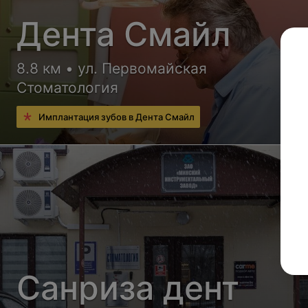
Дента Смайл
8.8 км • ул. Первомайская
Стоматология
Имплантация зубов в Дента Смайл
Санриза дент