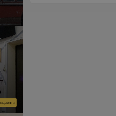
с
 пациента