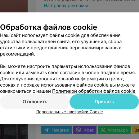
На правах рекламы
Обработка файлов cookie
Стоматологии на ст.м. Уручье
Наш сайт использует файлы cookie для обеспечения
удобства пользователей сайта, его улучшения, сбора
СТОМАТОЛОГИЧЕСКИЙ ЦЕНТР
статистики и предоставления персонализированных
Поли Магия
рекомендаций.
Минск, пр-т Независимости, 18
Вы можете настроить параметры использования файлов
cookie или изменить свое согласие в более позднее время.
Telegram
WhatsApp
Записаться
Для получения дополнительной информации о целях,
сроках и порядке использования файлов cookie вы можете
ознакомиться с нашей
Политикой обработки файлов cookie
СТОМАТОЛОГИЯ
Отклонить
Принять
Три Дантиста Плюс
Минск, ул. 50 лет Победы, 8
В
Персональные настройки Cookie
Telegram
Viber
WhatsApp
З