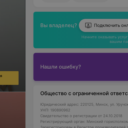
Вы владелец?
Подключить он
Начните оказывать услу
вашим па
Нашли ошибку?
ия
Общество с ограниченной ответ
Юридический адрес: 220125, Минск, ул. Уручс
УНП: 190890962
Свидетельство о регистрации от 24.10.2018
Регистрирующий орган: Минский горисполко
Зарегистрирован в Регистре производителей т